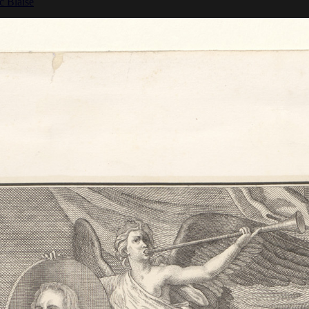
c Blaise
 et
vale (Inv :
 et
vale (Inv :
 : GRA N
Dôme