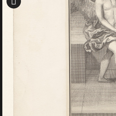
Pierre Nicole
Louis Perier
Etienne Pascal
Jacqueline Pascal
Antoine Arnauld
Antoinette Begon
Florin Périer
Charlotte de Roannez
Duc de Roannez
Arnauld, Jacqueline, en religion Mar
Paul Ribeyre
Pierre Chanut
Pierre Petit
Pierre Séguier
Repères & ressources
Back
Frise chronologique
Glossaire
Bibliographie
Ressources en ligne
Accueil
Blaise Pascal : l'homme
En Portraits