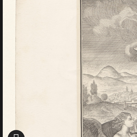
Back
Les Provinciales
Florilège des Provinciales
Les Pensées de Pascal
Back
Histoire des éditions
Choix de Pensées
Pascal entrepreneur
Back
La machine à calculer
L'assèchement des marais
Les carrosses à 5 sols
Autour de Blaise Pascal
Back
Les lieux pascaliens
Back
Sur les traces de Blaise Pascal
La maison de Clermont
Le Château de Bien Assis
Galerie de portraits
Back
Gilberte Périer
Marguerite Périer
Jean Domat
Arnauld d'Andilly, Mère Angélique de