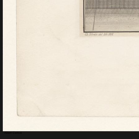
L'homme
En portraits
Les Pensées de Pascal
« Il est bien plus beau de savoir quelque chose de tout que de savoir to
Transition de la connaissance de l'homme à Dieu (Fragment 228, Selli
Vu par les écrivains
Eloges :
Chateaubriand
,
Le Génie du Christianisme
(Cote : MON 3252)
- Chateaubriand
Albert Camus
,
Carnets
(III, Gallimard, 1989, p. 177)
- Albert Camus