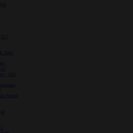
076
7.0.7
ER 2045
097
103
Inv : 635
ortuaire
7
se Pascal
cal
.5