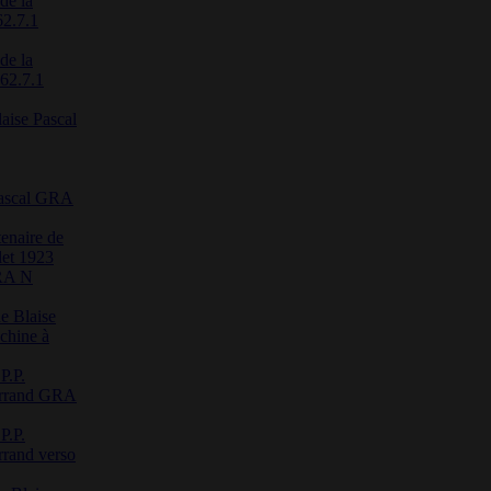
de la
62.7.1
de la
 62.7.1
laise Pascal
 Pascal GRA
enaire de
let 1923
RA N
de Blaise
achine à
P.P.
errand GRA
P.P.
rand verso