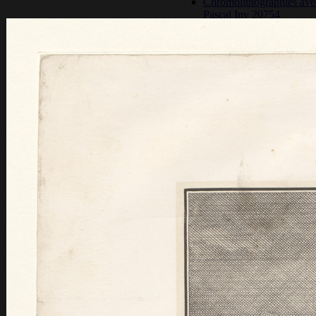
Chromolithographies ave
Pascal Inv 20754
Chocolat Poulain, Gôutez
comparez- Qualité sans ri
20752)
Chocolat Poulain, Gôutez
comparez- Qualité sans ri
20753)
B. Pascal – 1623-1662
Cinq cents francs (Cote
119)
Vu par les écrivains
Son œuvre
Back
Pascal savant
Back
Mathématiques
Back
Le calcul mécanique
Le triangle arithmétique
La cycloïde ou roulette
Physique
Back
Expérience du Puy-de-
Pascal polémiste