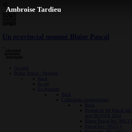
Ambroise Tardieu
Un provincial nommé Blaise Pascal
Accueil
Blaise Pascal : l'homme
Back
Sa vie
En Portraits
Back
Collections clermontoises
Back
Portrait de Mr Pascal fai
père BOYER 2034
Blaise Pascal Inv. 999.3.
Pascal Inv : 992.5.1
Pascal Inv. 861.710.1