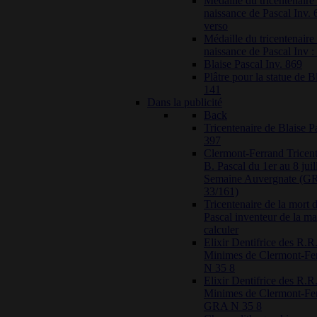
Médaille du tricentenaire 
naissance de Pascal Inv. 
verso
Médaille du tricentenaire 
naissance de Pascal Inv :
Blaise Pascal Inv. 869
Plâtre pour la statue de B
141
Dans la publicité
Back
Tricentenaire de Blaise
397
Clermont-Ferrand Tricent
B. Pascal du 1er au 8 juil
Semaine Auvergnate (G
33/161)
Tricentenaire de la mort 
Pascal inventeur de la m
calculer
Elixir Dentifrice des R.R.
Minimes de Clermont-F
N 35 8
Elixir Dentifrice des R.R.
Minimes de Clermont-Fer
GRA N 35 8