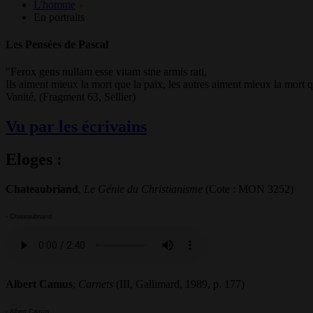
L'homme
En portraits
Les Pensées de Pascal
"Ferox gens nullam esse vitam sine armis rati,
Ils aiment mieux la mort que la paix, les autres aiment mieux la mort que
Vanité, (Fragment 63, Sellier)
Vu par les écrivains
Eloges :
Chateaubriand
,
Le Génie du Christianisme
(Cote : MON 3252)
- Chateaubriand
Albert Camus
,
Carnets
(III, Gallimard, 1989, p. 177)
- Albert Camus