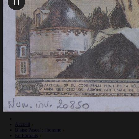
Pierre Nicole
Louis Perier
Etienne Pascal
Jacqueline Pascal
Antoine Arnauld
Antoinette Begon
Florin Périer
Charlotte de Roannez
Duc de Roannez
Arnauld, Jacqueline, en religion Mar
Paul Ribeyre
Pierre Chanut
Pierre Petit
Pierre Séguier
Repères & ressources
Back
Frise chronologique
Glossaire
Bibliographie
Ressources en ligne
Accueil
Blaise Pascal : l'homme
En Portraits