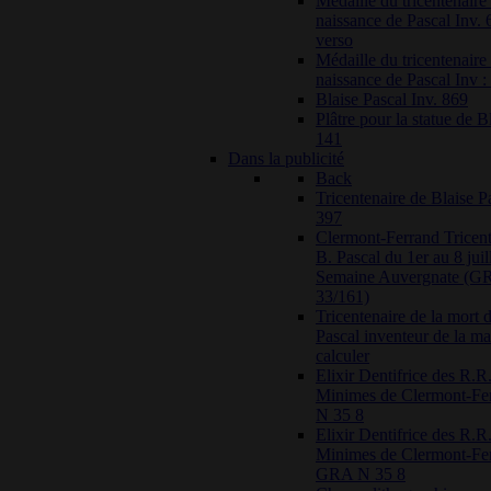
Médaille du tricentenaire 
naissance de Pascal Inv. 
verso
Médaille du tricentenaire 
naissance de Pascal Inv :
Blaise Pascal Inv. 869
Plâtre pour la statue de B
141
Dans la publicité
Back
Tricentenaire de Blaise
397
Clermont-Ferrand Tricent
B. Pascal du 1er au 8 juil
Semaine Auvergnate (G
33/161)
Tricentenaire de la mort 
Pascal inventeur de la m
calculer
Elixir Dentifrice des R.R.
Minimes de Clermont-F
N 35 8
Elixir Dentifrice des R.R.
Minimes de Clermont-Fer
GRA N 35 8