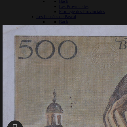
Back
Les Provinciales
Florilège des Provinciales
Les Pensées de Pascal
Back
Histoire des éditions
Choix de Pensées
Pascal entrepreneur
Back
La machine à calculer
L'assèchement des marais
Les carrosses à 5 sols
Autour de Blaise Pascal
Back
Les lieux pascaliens
Back
Sur les traces de Blaise Pascal
La maison de Clermont
Le Château de Bien Assis
Galerie de portraits
Back
Gilberte Périer
Marguerite Périer
Jean Domat
Arnauld d'Andilly, Mère Angélique de