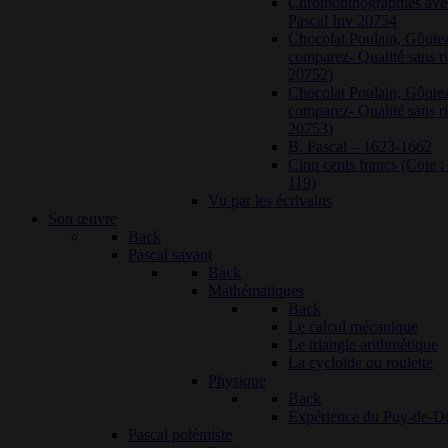
Chromolithographies ave
Pascal Inv 20754
Chocolat Poulain, Gôutez
comparez- Qualité sans ri
20752)
Chocolat Poulain, Gôutez
comparez- Qualité sans ri
20753)
B. Pascal – 1623-1662
Cinq cents francs (Cote
119)
Vu par les écrivains
Son œuvre
Back
Pascal savant
Back
Mathématiques
Back
Le calcul mécanique
Le triangle arithmétique
La cycloïde ou roulette
Physique
Back
Expérience du Puy-de-
Pascal polémiste