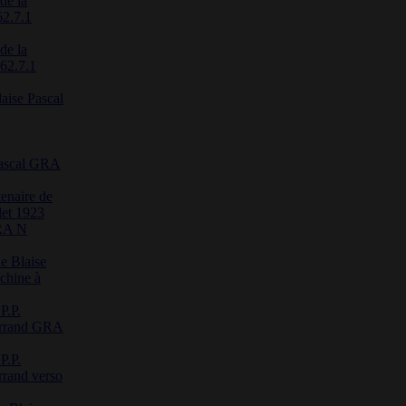
de la
62.7.1
de la
 62.7.1
laise Pascal
 Pascal GRA
enaire de
let 1923
RA N
de Blaise
achine à
P.P.
errand GRA
P.P.
rand verso