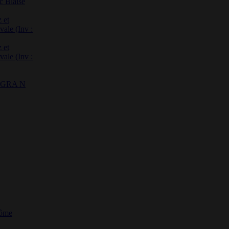
c Blaise
 et
vale (Inv :
 et
vale (Inv :
 : GRA N
Dôme