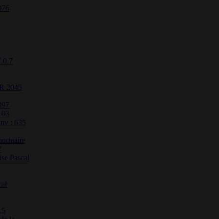
076
7.0.7
ER 2045
097
103
Inv : 635
ortuaire
7
se Pascal
cal
.5