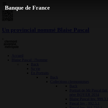
Banque de France
Un provincial nommé Blaise Pascal
Accueil
Blaise Pascal : l'homme
Back
Sa vie
En Portraits
Back
Collections clermontoises
Back
Portrait de Mr Pascal fai
père BOYER 2034
Blaise Pascal Inv. 999.3.
Pascal Inv : 992.5.1
Pascal Inv. 861.710.1