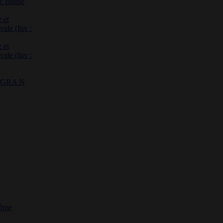
c Blaise
 et
vale (Inv :
 et
vale (Inv :
 : GRA N
Dôme