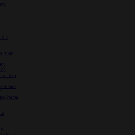
076
7.0.7
ER 2045
097
103
Inv : 635
ortuaire
7
se Pascal
cal
.5