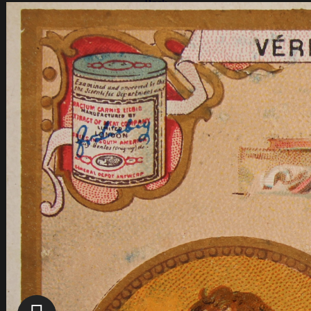
Back
Les Provinciales
Florilège des Provinciales
Les Pensées de Pascal
Back
Histoire des éditions
Choix de Pensées
Pascal entrepreneur
Back
La machine à calculer
L'assèchement des marais
Les carrosses à 5 sols
Autour de Blaise Pascal
Back
Les lieux pascaliens
Back
Sur les traces de Blaise Pascal
La maison de Clermont
Le Château de Bien Assis
Galerie de portraits
Back
Gilberte Périer
Marguerite Périer
Jean Domat
Arnauld d'Andilly, Mère Angélique de