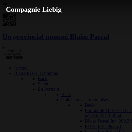
Compagnie Liebig
Un provincial nommé Blaise Pascal
Accueil
Blaise Pascal : l'homme
Back
Sa vie
En Portraits
Back
Collections clermontoises
Back
Portrait de Mr Pascal fai
père BOYER 2034
Blaise Pascal Inv. 999.3.
Pascal Inv : 992.5.1
Pascal Inv. 861.710.1