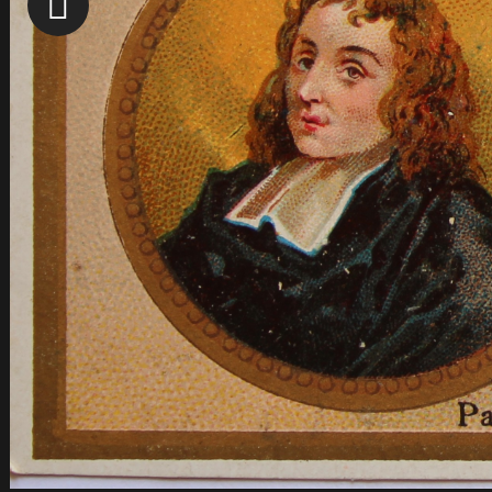
Pierre Nicole
Louis Perier
Etienne Pascal
Jacqueline Pascal
Antoine Arnauld
Antoinette Begon
Florin Périer
Charlotte de Roannez
Duc de Roannez
Arnauld, Jacqueline, en religion Mar
Paul Ribeyre
Pierre Chanut
Pierre Petit
Pierre Séguier
Repères & ressources
Back
Frise chronologique
Glossaire
Bibliographie
Ressources en ligne
Accueil
Blaise Pascal : l'homme
En Portraits