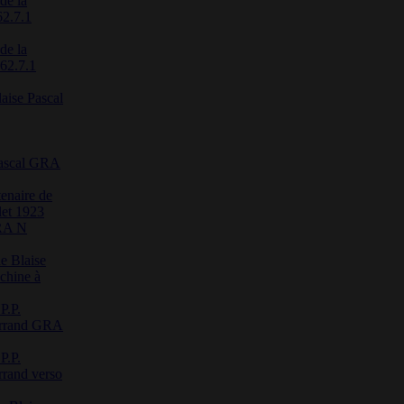
de la
62.7.1
de la
 62.7.1
laise Pascal
 Pascal GRA
enaire de
let 1923
RA N
de Blaise
achine à
P.P.
errand GRA
P.P.
rand verso