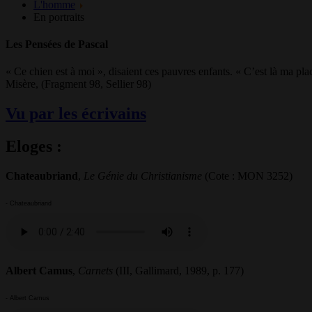
L'homme
En portraits
Les Pensées de Pascal
« Ce chien est à moi », disaient ces pauvres enfants. « C’est là ma pla
Misère, (Fragment 98, Sellier 98)
Vu par les écrivains
Eloges :
Chateaubriand
,
Le Génie du Christianisme
(Cote : MON 3252)
- Chateaubriand
Albert Camus
,
Carnets
(III, Gallimard, 1989, p. 177)
- Albert Camus