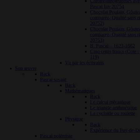
Chromolithographies ave
Pascal Inv 20754
Chocolat Poulain, Gôutez
comparez- Qualité sans ri
20752)
Chocolat Poulain, Gôutez
comparez- Qualité sans ri
20753)
B. Pascal – 1623-1662
Cinq cents francs (Cote
119)
Vu par les écrivains
Son œuvre
Back
Pascal savant
Back
Mathématiques
Back
Le calcul mécanique
Le triangle arithmétique
La cycloïde ou roulette
Physique
Back
Expérience du Puy-de-
Pascal polémiste