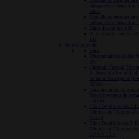
Médaille du tricentenaire 
naissance de Pascal Inv. 
verso
Médaille du tricentenaire 
naissance de Pascal Inv :
Blaise Pascal Inv. 869
Plâtre pour la statue de B
141
Dans la publicité
Back
Tricentenaire de Blaise
397
Clermont-Ferrand Tricent
B. Pascal du 1er au 8 juil
Semaine Auvergnate (G
33/161)
Tricentenaire de la mort 
Pascal inventeur de la m
calculer
Elixir Dentifrice des R.R.
Minimes de Clermont-F
N 35 8
Elixir Dentifrice des R.R.
Minimes de Clermont-Fer
GRA N 35 8