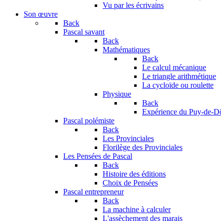
Vu par les écrivains
Son œuvre
Back
Pascal savant
Back
Mathématiques
Back
Le calcul mécanique
Le triangle arithmétique
La cycloïde ou roulette
Physique
Back
Expérience du Puy-de-
Pascal polémiste
Back
Les Provinciales
Florilège des Provinciales
Les Pensées de Pascal
Back
Histoire des éditions
Choix de Pensées
Pascal entrepreneur
Back
La machine à calculer
L'assèchement des marais