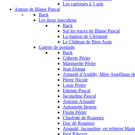
Les carrosses à 5 sols
Autour de Blaise Pascal
Back
Les lieux pascaliens
Back
Sur les traces de Blaise Pascal
La maison de Clermont
Le Château de Bien Assis
Galerie de portraits
Back
Gilberte Périer
Marguerite Périer
Jean Domat
Arnauld d'Andilly, Mère Angélique de
Pierre Nicole
Louis Perier
Etienne Pascal
Jacqueline Pascal
Antoine Arnauld
Antoinette Begon
Florin Périer
Charlotte de Roannez
Duc de Roannez
Arnauld, Jacqueline, en religion Mar
Paul Ribeyre