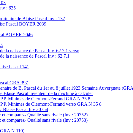
103
Inv : 635
tuaire de Blaise Pascal Inv : 137
aise Pascal BOYER 2039
ascal BOYER 2046
.5
 de la naissance de Pascal Inv. 62.7.1 verso
 de la naissance de Pascal Inv : 62.7.1
laise Pascal 141
 Pascal GRA 397
enaire de B. Pascal du 1er au 8 juillet 1923 Semaine Auvergnate (GR
de Blaise Pascal inventeur de la machine à calculer
.R.P.P. Minimes de Clermont-Ferrand GRA N 35 8
.R.P.P. Minimes de Clermont-Ferrand verso GRA N 35 8
c Blaise Pascal Inv 20754
 et comparez- Qualité sans rivale (Inv : 20752)
 et comparez- Qualité sans rivale (Inv : 20753)
 : GRA N 119)