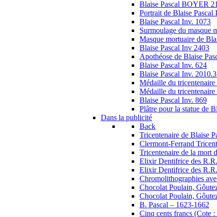
Blaise Pascal BOYER 2
Portrait de Blaise Pascal 
Blaise Pascal Inv. 1073
Surmoulage du masque mor
Masque mortuaire de Bl
Blaise Pascal Inv 2403
Apothéose de Blaise P
Blaise Pascal Inv. 624
Blaise Pascal Inv. 2010.3
Médaille du tricentenaire
Médaille du tricentenaire
Blaise Pascal Inv. 869
Plâtre pour la statue de B
Dans la publicité
Back
Tricentenaire de Blaise
Clermont-Ferrand Tricent
Tricentenaire de la mort 
Elixir Dentifrice des R
Elixir Dentifrice des R
Chromolithographies ave
Chocolat Poulain, Gôutez
Chocolat Poulain, Gôutez
B. Pascal – 1623-1662
Cinq cents francs (Cote