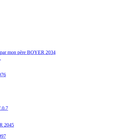
ait par mon père BOYER 2034
1
076
7.0.7
ER 2045
097