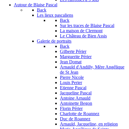
Autour de Blaise Pascal
Back
Les lieux pascaliens
Back
Sur les traces de Blaise Pascal
La maison de Clermont
Le Château de Bien Assis
Galerie de portraits
Back
Gilberte Périer
Marguerite Périer
Jean Domat
Arnauld d'Andilly, Mère Angélique
de St Jean
Pierre Nicole
Louis Perier
Etienne Pascal
Jacqueline Pascal
Antoine Arnauld
Antoinette Begon
Florin Périer
Charlotte de Roannez
Duc de Roannez
Arnauld, Jacqueline, en religion