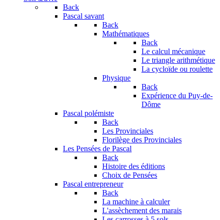
Back
Pascal savant
Back
Mathématiques
Back
Le calcul mécanique
Le triangle arithmétique
La cycloïde ou roulette
Physique
Back
Expérience du Puy-de-
Dôme
Pascal polémiste
Back
Les Provinciales
Florilège des Provinciales
Les Pensées de Pascal
Back
Histoire des éditions
Choix de Pensées
Pascal entrepreneur
Back
La machine à calculer
L'assèchement des marais
Les carrosses à 5 sols