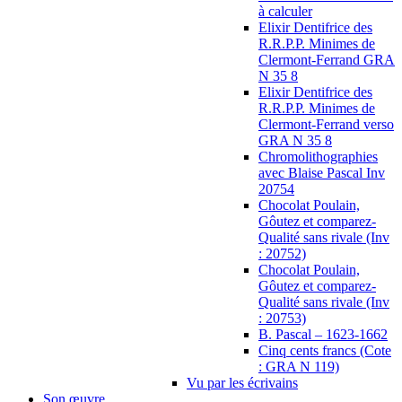
à calculer
Elixir Dentifrice des
R.R.P.P. Minimes de
Clermont-Ferrand GRA
N 35 8
Elixir Dentifrice des
R.R.P.P. Minimes de
Clermont-Ferrand verso
GRA N 35 8
Chromolithographies
avec Blaise Pascal Inv
20754
Chocolat Poulain,
Gôutez et comparez-
Qualité sans rivale (Inv
: 20752)
Chocolat Poulain,
Gôutez et comparez-
Qualité sans rivale (Inv
: 20753)
B. Pascal – 1623-1662
Cinq cents francs (Cote
: GRA N 119)
Vu par les écrivains
Son œuvre