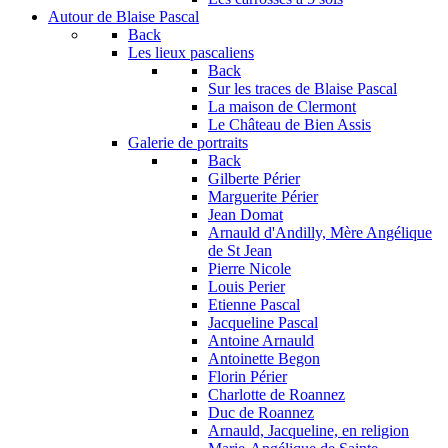
Autour de Blaise Pascal
Back
Les lieux pascaliens
Back
Sur les traces de Blaise Pascal
La maison de Clermont
Le Château de Bien Assis
Galerie de portraits
Back
Gilberte Périer
Marguerite Périer
Jean Domat
Arnauld d'Andilly, Mère Angélique
de St Jean
Pierre Nicole
Louis Perier
Etienne Pascal
Jacqueline Pascal
Antoine Arnauld
Antoinette Begon
Florin Périer
Charlotte de Roannez
Duc de Roannez
Arnauld, Jacqueline, en religion