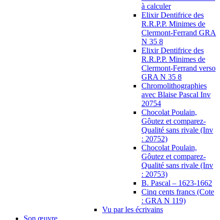
à calculer
Elixir Dentifrice des
R.R.P.P. Minimes de
Clermont-Ferrand GRA
N 35 8
Elixir Dentifrice des
R.R.P.P. Minimes de
Clermont-Ferrand verso
GRA N 35 8
Chromolithographies
avec Blaise Pascal Inv
20754
Chocolat Poulain,
Gôutez et comparez-
Qualité sans rivale (Inv
: 20752)
Chocolat Poulain,
Gôutez et comparez-
Qualité sans rivale (Inv
: 20753)
B. Pascal – 1623-1662
Cinq cents francs (Cote
: GRA N 119)
Vu par les écrivains
Son œuvre