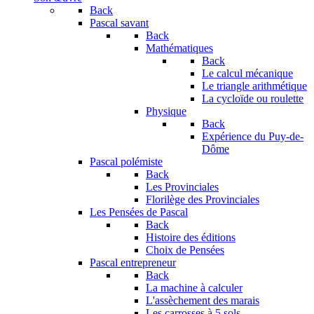
Back
Pascal savant
Back
Mathématiques
Back
Le calcul mécanique
Le triangle arithmétique
La cycloïde ou roulette
Physique
Back
Expérience du Puy-de-
Dôme
Pascal polémiste
Back
Les Provinciales
Florilège des Provinciales
Les Pensées de Pascal
Back
Histoire des éditions
Choix de Pensées
Pascal entrepreneur
Back
La machine à calculer
L'assèchement des marais
Les carrosses à 5 sols