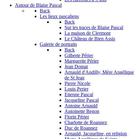
Autour de Blaise Pascal
Back
Les lieux pascaliens
Back
Sur les traces de Blaise Pascal
La maison de Clermont
Le Château de Bien Assis
Galerie de portraits
Back
Gilberte Périer
Marguerite Périer
Jean Domat
Arnauld d'Andilly, Mère Angélique
de St Jean
Pierre Nicole
Louis Perier
Etienne Pascal
Jacqueline Pascal
Antoine Arnauld
Antoinette Begon
Florin Périer
Charlotte de Roannez
Duc de Roannez
Arnauld, Jacqueline, en religion