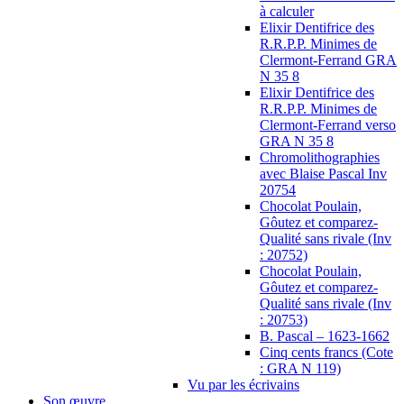
à calculer
Elixir Dentifrice des
R.R.P.P. Minimes de
Clermont-Ferrand GRA
N 35 8
Elixir Dentifrice des
R.R.P.P. Minimes de
Clermont-Ferrand verso
GRA N 35 8
Chromolithographies
avec Blaise Pascal Inv
20754
Chocolat Poulain,
Gôutez et comparez-
Qualité sans rivale (Inv
: 20752)
Chocolat Poulain,
Gôutez et comparez-
Qualité sans rivale (Inv
: 20753)
B. Pascal – 1623-1662
Cinq cents francs (Cote
: GRA N 119)
Vu par les écrivains
Son œuvre