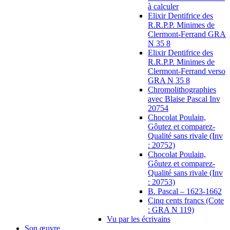
à calculer
Elixir Dentifrice des
R.R.P.P. Minimes de
Clermont-Ferrand GRA
N 35 8
Elixir Dentifrice des
R.R.P.P. Minimes de
Clermont-Ferrand verso
GRA N 35 8
Chromolithographies
avec Blaise Pascal Inv
20754
Chocolat Poulain,
Gôutez et comparez-
Qualité sans rivale (Inv
: 20752)
Chocolat Poulain,
Gôutez et comparez-
Qualité sans rivale (Inv
: 20753)
B. Pascal – 1623-1662
Cinq cents francs (Cote
: GRA N 119)
Vu par les écrivains
Son œuvre