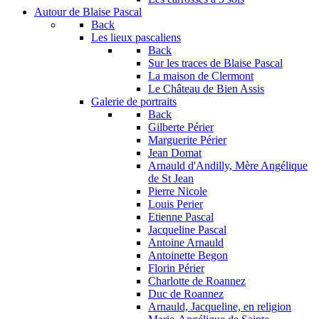
Autour de Blaise Pascal
Back
Les lieux pascaliens
Back
Sur les traces de Blaise Pascal
La maison de Clermont
Le Château de Bien Assis
Galerie de portraits
Back
Gilberte Périer
Marguerite Périer
Jean Domat
Arnauld d'Andilly, Mère Angélique
de St Jean
Pierre Nicole
Louis Perier
Etienne Pascal
Jacqueline Pascal
Antoine Arnauld
Antoinette Begon
Florin Périer
Charlotte de Roannez
Duc de Roannez
Arnauld, Jacqueline, en religion