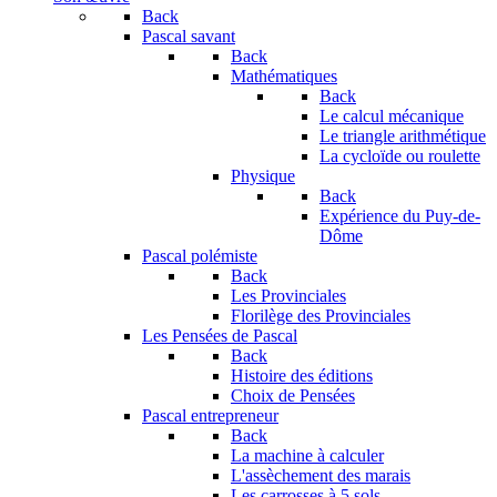
Back
Pascal savant
Back
Mathématiques
Back
Le calcul mécanique
Le triangle arithmétique
La cycloïde ou roulette
Physique
Back
Expérience du Puy-de-
Dôme
Pascal polémiste
Back
Les Provinciales
Florilège des Provinciales
Les Pensées de Pascal
Back
Histoire des éditions
Choix de Pensées
Pascal entrepreneur
Back
La machine à calculer
L'assèchement des marais
Les carrosses à 5 sols