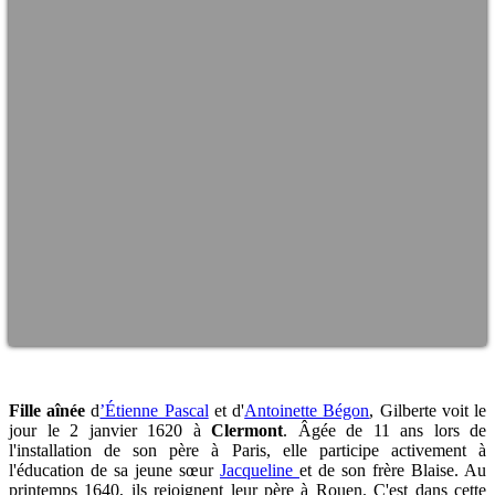
Fille aînée
d
’Étienne Pascal
et d'
Antoinette Bégon
, Gilberte voit le
jour le 2 janvier 1620 à
Clermont
. Âgée de 11 ans lors de
l'installation de son père à Paris, elle participe activement à
l'éducation de sa jeune sœur
Jacqueline
et de son frère Blaise. Au
printemps 1640, ils rejoignent leur père à Rouen. C'est dans cette