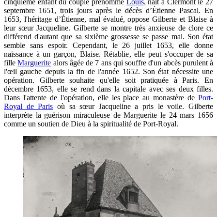
cinquième enfant du couple prénommé
Louis
, naît à Clermont le 27
septembre 1651, trois jours après le décès d’Étienne Pascal. En
1653, l'héritage d’Étienne, mal évalué, oppose Gilberte et Blaise à
leur sœur Jacqueline. Gilberte se montre très anxieuse de clore ce
différend d'autant que sa sixième grossesse se passe mal. Son état
semble sans espoir. Cependant, le 26 juillet 1653, elle donne
naissance à un garçon, Blaise. Rétablie, elle peut s'occuper de sa
fille
Marguerite
alors âgée de 7 ans qui souffre d'un abcès purulent à
l'œil gauche depuis la fin de l'année 1652. Son état nécessite une
opération. Gilberte souhaite qu'elle soit pratiquée à Paris. En
décembre 1653, elle se rend dans la capitale avec ses deux filles.
Dans l'attente de l'opération, elle les place au monastère de
Port-
Royal de Paris
où sa sœur Jacqueline a pris le voile. Gilberte
interprète la guérison miraculeuse de Marguerite le 24 mars 1656
comme un soutien de Dieu à la spiritualité de Port-Royal.