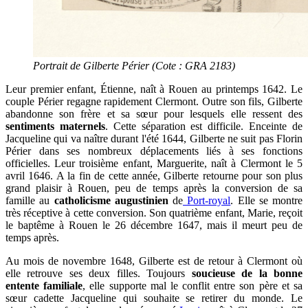
Portrait de Gilberte Périer (Cote : GRA 2183)
Leur premier enfant, Étienne, naît à Rouen au printemps 1642. Le
couple Périer regagne rapidement Clermont. Outre son fils, Gilberte
abandonne son frère et sa sœur pour lesquels elle ressent des
sentiments maternels
. Cette séparation est difficile. Enceinte de
Jacqueline qui va naître durant l'été 1644, Gilberte ne suit pas Florin
Périer dans ses nombreux déplacements liés à ses fonctions
officielles. Leur troisième enfant, Marguerite, naît à Clermont le 5
avril 1646. A la fin de cette année, Gilberte retourne pour son plus
grand plaisir à Rouen, peu de temps après la conversion de sa
famille au
catholicisme augustinien
de
Port-royal
. Elle se montre
très réceptive à cette conversion. Son quatrième enfant, Marie, reçoit
le baptême à Rouen le 26 décembre 1647, mais il meurt peu de
temps après.
Au mois de novembre 1648, Gilberte est de retour à Clermont où
elle retrouve ses deux filles. Toujours
soucieuse de la bonne
entente familiale
, elle supporte mal le conflit entre son père et sa
sœur cadette Jacqueline qui souhaite se retirer du monde. Le