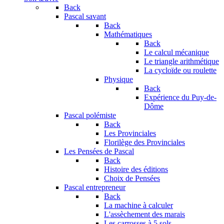
Back
Pascal savant
Back
Mathématiques
Back
Le calcul mécanique
Le triangle arithmétique
La cycloïde ou roulette
Physique
Back
Expérience du Puy-de-
Dôme
Pascal polémiste
Back
Les Provinciales
Florilège des Provinciales
Les Pensées de Pascal
Back
Histoire des éditions
Choix de Pensées
Pascal entrepreneur
Back
La machine à calculer
L'assèchement des marais
Les carrosses à 5 sols