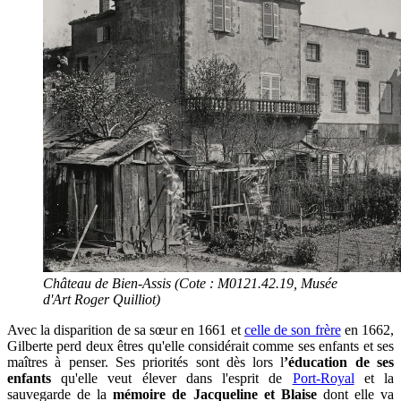
Château de Bien-Assis (Cote : M0121.42.19, Musée
d'Art Roger Quilliot)
Avec la disparition de sa sœur en 1661 et
celle de son frère
en 1662,
Gilberte perd deux êtres qu'elle considérait comme ses enfants et ses
maîtres à penser. Ses priorités sont dès lors l
’éducation de ses
enfants
qu'elle veut élever dans l'esprit de
Port-Royal
et la
sauvegarde de la
mémoire de Jacqueline et Blaise
dont elle va