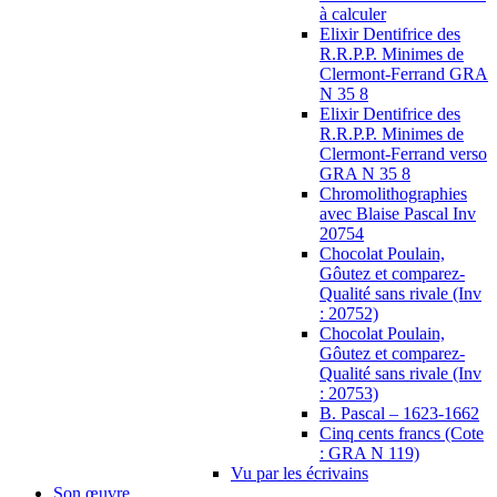
à calculer
Elixir Dentifrice des
R.R.P.P. Minimes de
Clermont-Ferrand GRA
N 35 8
Elixir Dentifrice des
R.R.P.P. Minimes de
Clermont-Ferrand verso
GRA N 35 8
Chromolithographies
avec Blaise Pascal Inv
20754
Chocolat Poulain,
Gôutez et comparez-
Qualité sans rivale (Inv
: 20752)
Chocolat Poulain,
Gôutez et comparez-
Qualité sans rivale (Inv
: 20753)
B. Pascal – 1623-1662
Cinq cents francs (Cote
: GRA N 119)
Vu par les écrivains
Son œuvre