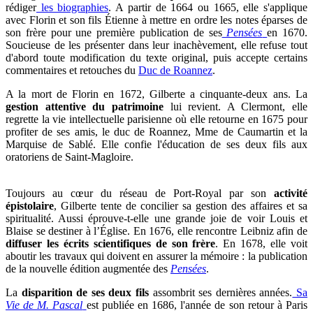
rédiger
les biographies
. A partir de 1664 ou 1665, elle s'applique
avec Florin et son fils Étienne à mettre en ordre les notes éparses de
son frère pour une première publication de ses
Pensées
en 1670.
Soucieuse de les présenter dans leur inachèvement, elle refuse tout
d'abord toute modification du texte original, puis accepte certains
commentaires et retouches du
Duc de Roannez
.
A la mort de Florin en 1672, Gilberte a cinquante-deux ans. La
gestion attentive du patrimoine
lui revient. A Clermont, elle
regrette la vie intellectuelle parisienne où elle retourne en 1675 pour
profiter de ses amis, le duc de Roannez, Mme de Caumartin et la
Marquise de Sablé. Elle confie l'éducation de ses deux fils aux
oratoriens de Saint-Magloire.
Toujours au cœur du réseau de Port-Royal par son
activité
épistolaire
, Gilberte tente de concilier sa gestion des affaires et sa
spiritualité. Aussi éprouve-t-elle une grande joie de voir Louis et
Blaise se destiner à l’Église. En 1676, elle rencontre Leibniz afin de
diffuser les écrits scientifiques de son frère
. En 1678, elle voit
aboutir les travaux qui doivent en assurer la mémoire : la publication
de la nouvelle édition augmentée des
Pensées
.
La
disparition de ses deux fils
assombrit ses dernières années.
Sa
Vie de M. Pascal
est publiée en 1686, l'année de son retour à Paris