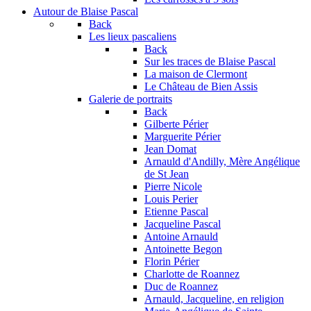
Autour de Blaise Pascal
Back
Les lieux pascaliens
Back
Sur les traces de Blaise Pascal
La maison de Clermont
Le Château de Bien Assis
Galerie de portraits
Back
Gilberte Périer
Marguerite Périer
Jean Domat
Arnauld d'Andilly, Mère Angélique
de St Jean
Pierre Nicole
Louis Perier
Etienne Pascal
Jacqueline Pascal
Antoine Arnauld
Antoinette Begon
Florin Périer
Charlotte de Roannez
Duc de Roannez
Arnauld, Jacqueline, en religion