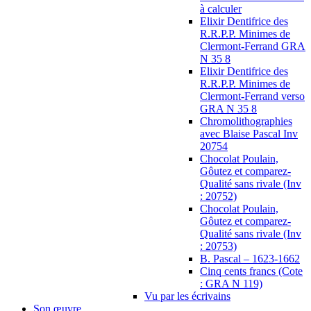
à calculer
Elixir Dentifrice des
R.R.P.P. Minimes de
Clermont-Ferrand GRA
N 35 8
Elixir Dentifrice des
R.R.P.P. Minimes de
Clermont-Ferrand verso
GRA N 35 8
Chromolithographies
avec Blaise Pascal Inv
20754
Chocolat Poulain,
Gôutez et comparez-
Qualité sans rivale (Inv
: 20752)
Chocolat Poulain,
Gôutez et comparez-
Qualité sans rivale (Inv
: 20753)
B. Pascal – 1623-1662
Cinq cents francs (Cote
: GRA N 119)
Vu par les écrivains
Son œuvre