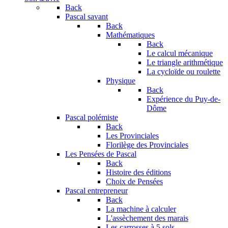
Back
Pascal savant
Back
Mathématiques
Back
Le calcul mécanique
Le triangle arithmétique
La cycloïde ou roulette
Physique
Back
Expérience du Puy-de-
Dôme
Pascal polémiste
Back
Les Provinciales
Florilège des Provinciales
Les Pensées de Pascal
Back
Histoire des éditions
Choix de Pensées
Pascal entrepreneur
Back
La machine à calculer
L'assèchement des marais
Les carrosses à 5 sols