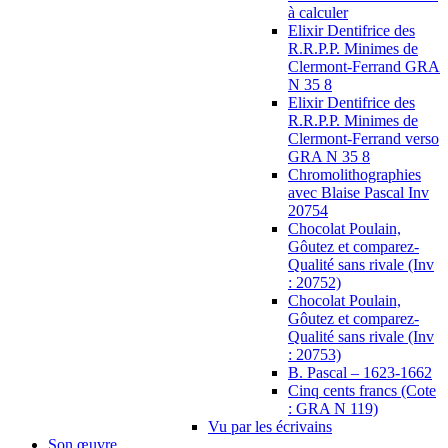
à calculer
Elixir Dentifrice des
R.R.P.P. Minimes de
Clermont-Ferrand GRA
N 35 8
Elixir Dentifrice des
R.R.P.P. Minimes de
Clermont-Ferrand verso
GRA N 35 8
Chromolithographies
avec Blaise Pascal Inv
20754
Chocolat Poulain,
Gôutez et comparez-
Qualité sans rivale (Inv
: 20752)
Chocolat Poulain,
Gôutez et comparez-
Qualité sans rivale (Inv
: 20753)
B. Pascal – 1623-1662
Cinq cents francs (Cote
: GRA N 119)
Vu par les écrivains
Son œuvre