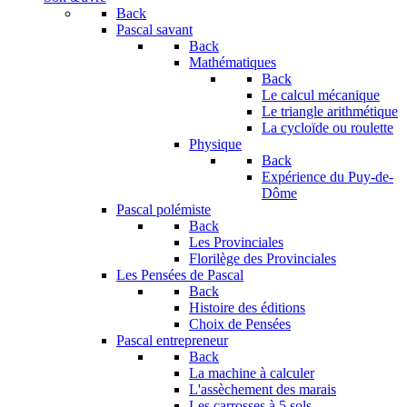
Back
Pascal savant
Back
Mathématiques
Back
Le calcul mécanique
Le triangle arithmétique
La cycloïde ou roulette
Physique
Back
Expérience du Puy-de-
Dôme
Pascal polémiste
Back
Les Provinciales
Florilège des Provinciales
Les Pensées de Pascal
Back
Histoire des éditions
Choix de Pensées
Pascal entrepreneur
Back
La machine à calculer
L'assèchement des marais
Les carrosses à 5 sols