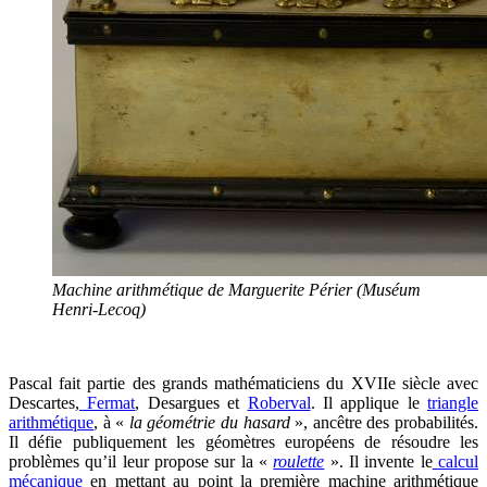
Machine arithmétique de Marguerite Périer (Muséum
Henri-Lecoq)
Pascal fait partie des grands mathématiciens du XVIIe siècle avec
Descartes,
Fermat
, Desargues et
Roberval
. Il applique le
triangle
arithmétique
, à «
la géométrie du hasard
», ancêtre des probabilités.
Il défie publiquement les géomètres européens de résoudre les
problèmes qu’il leur propose sur la «
roulette
». Il invente le
calcul
mécanique
en mettant au point la première machine arithmétique