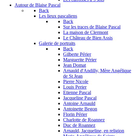
Autour de Blaise Pascal
Back
Les lieux pascaliens
Back
Sur les traces de Blaise Pascal
La maison de Clermont
Le Château de Bien Assis
Galerie de portraits
Back
Gilberte Périer
Marguerite Périer
Jean Domat
Arnauld d'Andilly, Mère Angélique
de St Jean
Pierre Nicole
Louis Perier
Etienne Pascal
Jacqueline Pascal
Antoine Arnauld
Antoinette Begon
Florin Périer
Charlotte de Roannez
Duc de Roannez
Arnauld, Jacqueline, en religion