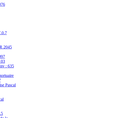
076
7.0.7
ER 2045
097
103
Inv : 635
ortuaire
7
se Pascal
cal
.5