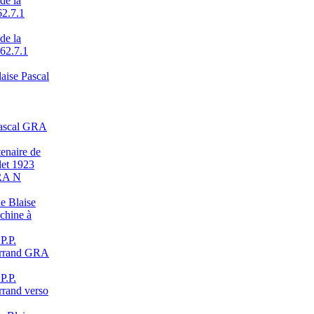
de la
62.7.1
de la
 62.7.1
laise Pascal
 Pascal GRA
enaire de
let 1923
RA N
de Blaise
achine à
P.P.
errand GRA
P.P.
rand verso