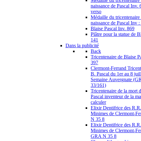
Médaille du tricentenaire 
naissance de Pascal Inv. 
verso
Médaille du tricentenaire 
naissance de Pascal Inv :
Blaise Pascal Inv. 869
Plâtre pour la statue de B
141
Dans la publicité
Back
Tricentenaire de Blaise
397
Clermont-Ferrand Tricent
B. Pascal du 1er au 8 juil
Semaine Auvergnate (G
33/161)
Tricentenaire de la mort 
Pascal inventeur de la m
calculer
Elixir Dentifrice des R.R.
Minimes de Clermont-F
N 35 8
Elixir Dentifrice des R.R.
Minimes de Clermont-Fer
GRA N 35 8