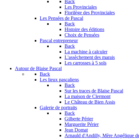
Back
Les Provinciales
Florilège des Provinciales
Les Pensées de Pascal
Back
Histoire des éditions
Choix de Pensées
Pascal entrepreneur
Back
La machine à calculer
L'assèchement des marais
Les carrosses à 5 sols
Autour de Blaise Pascal
Back
Les lieux pascaliens
Back
Sur les traces de Blaise Pascal
La maison de Clermont
Le Château de Bien Assis
Galerie de portraits
Back
Gilberte Périer
Marguerite Périer
Jean Domat
Arnauld d'Andilly, Mère Angélique de