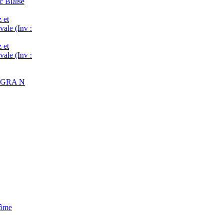
c Blaise
 et
vale (Inv :
 et
vale (Inv :
 : GRA N
Dôme