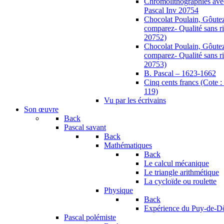
Chromolithographies ave
Pascal Inv 20754
Chocolat Poulain, Gôutez
comparez- Qualité sans ri
20752)
Chocolat Poulain, Gôutez
comparez- Qualité sans ri
20753)
B. Pascal – 1623-1662
Cinq cents francs (Cote
119)
Vu par les écrivains
Son œuvre
Back
Pascal savant
Back
Mathématiques
Back
Le calcul mécanique
Le triangle arithmétique
La cycloïde ou roulette
Physique
Back
Expérience du Puy-de-
Pascal polémiste