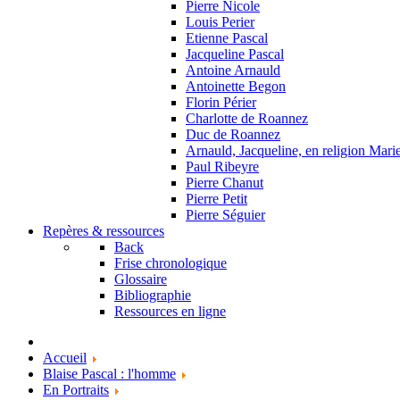
Pierre Nicole
Louis Perier
Etienne Pascal
Jacqueline Pascal
Antoine Arnauld
Antoinette Begon
Florin Périer
Charlotte de Roannez
Duc de Roannez
Arnauld, Jacqueline, en religion Mar
Paul Ribeyre
Pierre Chanut
Pierre Petit
Pierre Séguier
Repères & ressources
Back
Frise chronologique
Glossaire
Bibliographie
Ressources en ligne
Accueil
Blaise Pascal : l'homme
En Portraits