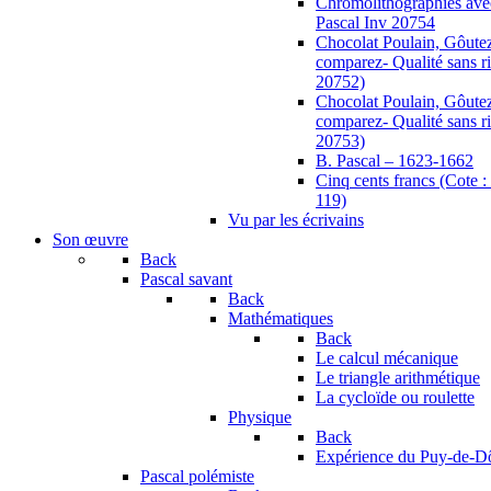
Chromolithographies ave
Pascal Inv 20754
Chocolat Poulain, Gôutez
comparez- Qualité sans ri
20752)
Chocolat Poulain, Gôutez
comparez- Qualité sans ri
20753)
B. Pascal – 1623-1662
Cinq cents francs (Cote
119)
Vu par les écrivains
Son œuvre
Back
Pascal savant
Back
Mathématiques
Back
Le calcul mécanique
Le triangle arithmétique
La cycloïde ou roulette
Physique
Back
Expérience du Puy-de-
Pascal polémiste