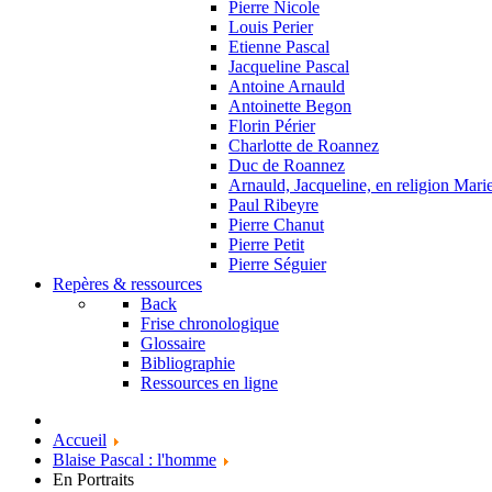
Pierre Nicole
Louis Perier
Etienne Pascal
Jacqueline Pascal
Antoine Arnauld
Antoinette Begon
Florin Périer
Charlotte de Roannez
Duc de Roannez
Arnauld, Jacqueline, en religion Mar
Paul Ribeyre
Pierre Chanut
Pierre Petit
Pierre Séguier
Repères & ressources
Back
Frise chronologique
Glossaire
Bibliographie
Ressources en ligne
Accueil
Blaise Pascal : l'homme
En Portraits