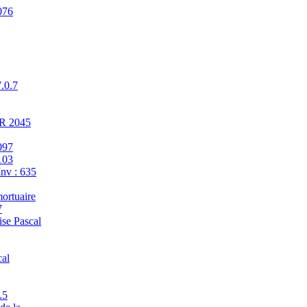
076
7.0.7
ER 2045
097
103
Inv : 635
ortuaire
7
se Pascal
cal
.5