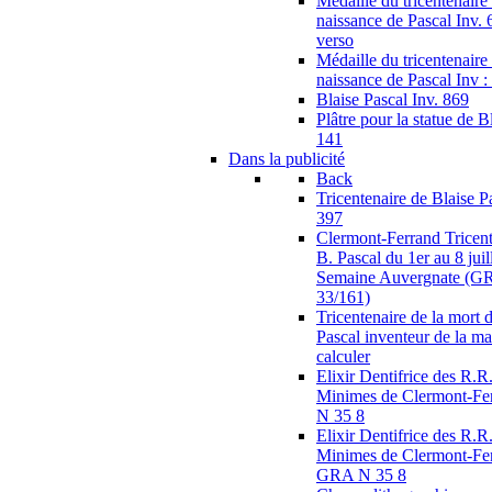
Médaille du tricentenaire 
naissance de Pascal Inv. 
verso
Médaille du tricentenaire 
naissance de Pascal Inv :
Blaise Pascal Inv. 869
Plâtre pour la statue de B
141
Dans la publicité
Back
Tricentenaire de Blaise
397
Clermont-Ferrand Tricent
B. Pascal du 1er au 8 juil
Semaine Auvergnate (G
33/161)
Tricentenaire de la mort 
Pascal inventeur de la m
calculer
Elixir Dentifrice des R.R.
Minimes de Clermont-F
N 35 8
Elixir Dentifrice des R.R.
Minimes de Clermont-Fer
GRA N 35 8