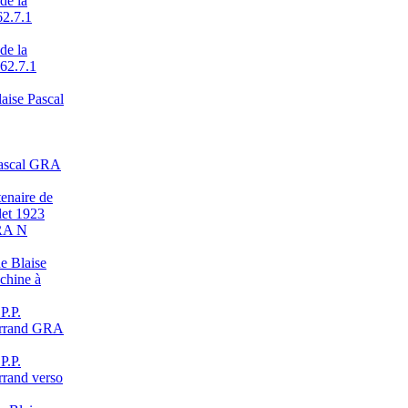
de la
62.7.1
de la
 62.7.1
laise Pascal
 Pascal GRA
enaire de
let 1923
RA N
de Blaise
achine à
P.P.
errand GRA
P.P.
rand verso