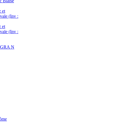
c Blaise
 et
vale (Inv :
 et
vale (Inv :
 : GRA N
Dôme