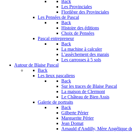
Back
Les Provinciales
Florilège des Provinciales
Les Pensées de Pascal
Back
Histoire des éditions
Choix de Pensées
Pascal entrepreneur
Back
La machine à calculer
L'assèchement des marais
Les carrosses à 5 sols
Autour de Blaise Pascal
Back
Les lieux pascaliens
Back
Sur les traces de Blaise Pascal
La maison de Clermont
Le Château de Bien Assis
Galerie de portraits
Back
Gilberte Périer
Marguerite Périer
Jean Domat
Arnauld d'Andilly, Mère Angélique de