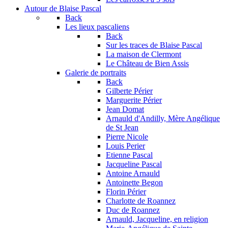
Autour de Blaise Pascal
Back
Les lieux pascaliens
Back
Sur les traces de Blaise Pascal
La maison de Clermont
Le Château de Bien Assis
Galerie de portraits
Back
Gilberte Périer
Marguerite Périer
Jean Domat
Arnauld d'Andilly, Mère Angélique
de St Jean
Pierre Nicole
Louis Perier
Etienne Pascal
Jacqueline Pascal
Antoine Arnauld
Antoinette Begon
Florin Périer
Charlotte de Roannez
Duc de Roannez
Arnauld, Jacqueline, en religion