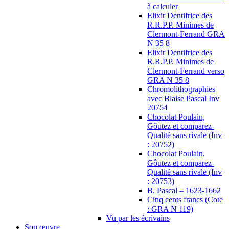
à calculer
Elixir Dentifrice des
R.R.P.P. Minimes de
Clermont-Ferrand GRA
N 35 8
Elixir Dentifrice des
R.R.P.P. Minimes de
Clermont-Ferrand verso
GRA N 35 8
Chromolithographies
avec Blaise Pascal Inv
20754
Chocolat Poulain,
Gôutez et comparez-
Qualité sans rivale (Inv
: 20752)
Chocolat Poulain,
Gôutez et comparez-
Qualité sans rivale (Inv
: 20753)
B. Pascal – 1623-1662
Cinq cents francs (Cote
: GRA N 119)
Vu par les écrivains
Son œuvre