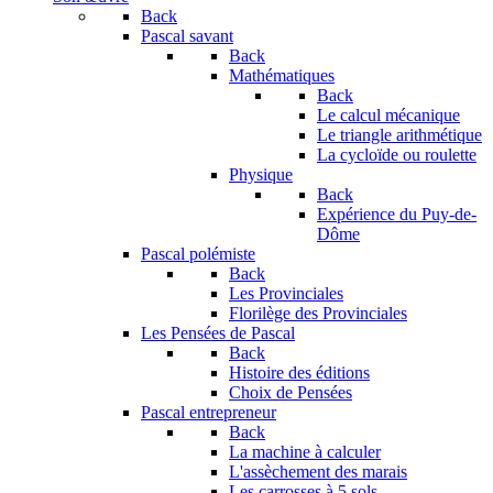
Back
Pascal savant
Back
Mathématiques
Back
Le calcul mécanique
Le triangle arithmétique
La cycloïde ou roulette
Physique
Back
Expérience du Puy-de-
Dôme
Pascal polémiste
Back
Les Provinciales
Florilège des Provinciales
Les Pensées de Pascal
Back
Histoire des éditions
Choix de Pensées
Pascal entrepreneur
Back
La machine à calculer
L'assèchement des marais
Les carrosses à 5 sols