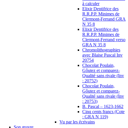
à calculer
Elixir Dentifrice des
R.R.P.P. Minimes de
Clermont-Ferrand GRA
N 35 8
Elixir Dentifrice des
R.R.P.P. Minimes de
Clermont-Ferrand verso
GRA N 35 8
Chromolithographies
avec Blaise Pascal Inv
20754
Chocolat Poulain,
Gôutez et comparez-
Qualité sans rivale (Inv
: 20752)
Chocolat Poulain,
Gôutez et comparez-
Qualité sans rivale (Inv
: 20753)
B. Pascal – 1623-1662
Cinq cents francs (Cote
: GRA N 119)
Vu par les écrivains
Son œuvre