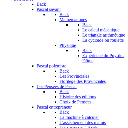
Back
Pascal savant
Back
Mathématiques
Back
Le calcul mécanique
Le triangle arithmétique
La cycloïde ou roulette
Physique
Back
Expérience du Puy-de-
Dôme
Pascal polémiste
Back
Les Provinciales
Florilège des Provinciales
Les Pensées de Pascal
Back
Histoire des éditions
Choix de Pensées
Pascal entrepreneur
Back
La machine à calculer
L'assèchement des marais
Les carrosses à 5 sols