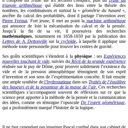
il compose un
Traité sur les sections coniques
, puis un
Traité du
triangle arithmétique
qui établit des liens entre la théorie des
nombres, les combinaisons et surtout la «
géométrie du hasard
»,
ancêtre du calcul des probabilités, dont il partage l’invention avec
Pierre Fermat
. Fort jeune, il met au point la
machine arithmétique
qui annonce de loin la mécanisation du calcul et de la pensée.
Jusqu’à la fin de sa vie, il poursuivra des recherches
mathématiques
, notamment en 1658-1659 par la publication des
Lettres de A. Dettonville
sur la
cycloïde
, à laquelle il applique une
méthode toute personnelle pour trouver les centres de gravité.
Ses goûts scientifiques s’étendent à la
physique
: ses
Expériences
nouvelles touchant le vide
, suivies du
Récit de la grande expérience
réalisée sur le puy de Dôme, pour prouver solidement l’existence du
vide et de la pression atmosphérique témoignent de son esprit
d’invention et son sens de l’expérimentation concrète. Il fait ensuite
une ample synthèse de
l’hydrostatique
dans ses
Traités de l’équilibre
des liqueurs et de la
pesanteur de la masse de l’air
.
Ces recherches
scientifiques s’accompagnent souvent de réflexions sur ce que la
science peut apporter à la méthode de la pensée et la communication
des idées, comme en témoigne l’opuscule
De l’esprit géométrique
,
qui a profondément marqué l
’
histoire de la logique.
Il ne faut cependant pas imaginer Pascal confiné dans son cabinet de