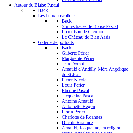
Autour de Blaise Pascal
Back
Les lieux pascaliens
Back
Sur les traces de Blaise Pascal
La maison de Clermont
Le Château de Bien Assis
Galerie de portraits
Back
Gilberte Périer
Marguerite Périer
Jean Domat
Arnauld d'Andilly, Mère Angélique
de St Jean
Pierre Nicole
Louis Perier
Etienne Pascal
Jacqueline Pascal
Antoine Arnauld
Antoinette Begon
Florin Périer
Charlotte de Roannez
Duc de Roannez
Arnauld, Jacqueline, en religion