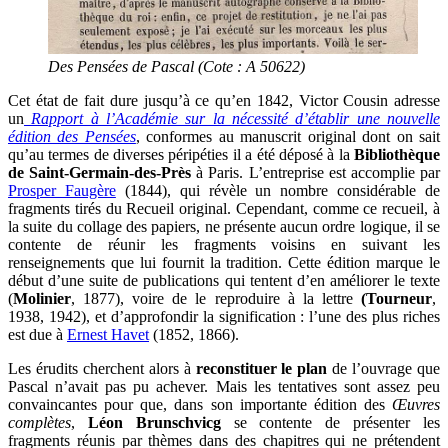
Des Pensées de Pascal (Cote : A 50622)
Cet état de fait dure jusqu’à ce qu’en 1842, Victor Cousin adresse
un
Rapport à l’Académie sur la nécessité d’établir une nouvelle
édition des Pensées
, conformes au manuscrit original dont on sait
qu’au termes de diverses péripéties il a été déposé à la
Bibliothèque
de Saint-Germain-des-Près
à Paris. L’entreprise est accomplie par
Prosper Faugère
(1844), qui révèle un nombre considérable de
fragments tirés du Recueil original. Cependant, comme ce recueil, à
la suite du collage des papiers, ne présente aucun ordre logique, il se
contente de réunir les fragments voisins en suivant les
renseignements que lui fournit la tradition. Cette édition marque le
début d’une suite de publications qui tentent d’en améliorer le texte
(
Molinier
, 1877), voire de le reproduire à la lettre
(Tourneur
,
1938, 1942), et d’approfondir la signification : l’une des plus riches
est due à
Ernest Havet
(1852, 1866).
Les érudits cherchent alors à
reconstituer le plan
de l’ouvrage que
Pascal n’avait pas pu achever. Mais les tentatives sont assez peu
convaincantes pour que, dans son importante édition des
Œuvres
complètes
,
Léon Brunschvicg
se contente de présenter les
fragments réunis par thèmes dans des chapitres qui ne prétendent