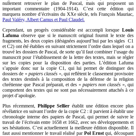
nullement retrouver le plan de Pascal, mais qui proposent un
important commentaire (1904-1914). C’est cette édition qui
marquera nombre d’écrivains du XXe siècle, tels François Mauriac,
Paul Valéry, Albert Camus et Paul Claudel.
Cependant, un progrès considérable est accompli lorsque
Louis
Lafuma
observe que si le manuscrit original fournit le texte des
fragments, les deux copies (désignées aujourd’hui par les sigles C1
et C2) ont été établies en suivant strictement l’ordre dans lequel on a
trouvé les dossiers de Pascal, de sorte qu’il faut combiner l’usage du
manuscrit pour l’établissement de la lettre des textes, mais se régler
sur les copies pour la disposition des parties. L’édition Lafuma
s’appuie donc sur la copie C1, qui lui permet de distinguer des
dossiers de «
papiers classés
», qui reflètent le classement provisoire
des textes destinés à la composition de la défense de la religion
chrétienne que Pascal préparait, et des «
papiers non classés
», qui
comportent des textes qui ne sont pas nécessairement attachés à ce
projet d’apologie.
Plus récemment,
Philippe Sellier
établit une édition encore plus
révélatrice en suivant l’ordre de la copie C2 : il parvient à établir une
chronologie interne des papiers de Pascal, qui permet de suivre le
travail de l’écrivain entre 1658 et 1662, avec ses développements et
ses hésitations. C’est actuellement la meilleure édition disponible. Il
faut aussi mentionner le travail réalisé par
Pol Ernst
qui, découpant