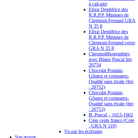
à calculer
Elixir Dentifrice des
R.R.P.P. Minimes de
Clermont-Ferrand GRA
N 35 8
Elixir Dentifrice des
R.R.P.P. Minimes de
Clermont-Ferrand verso
GRA N 35 8
Chromolithographies
avec Blaise Pascal Inv
20754
Chocolat Poulain,
Gôutez et comparez-
Qualité sans rivale (Inv
: 20752)
Chocolat Poulain,
Gôutez et comparez-
Qualité sans rivale (Inv
: 20753)
B. Pascal – 1623-1662
Cinq cents francs (Cote
: GRA N 119)
Vu par les écrivains
Son œuvre