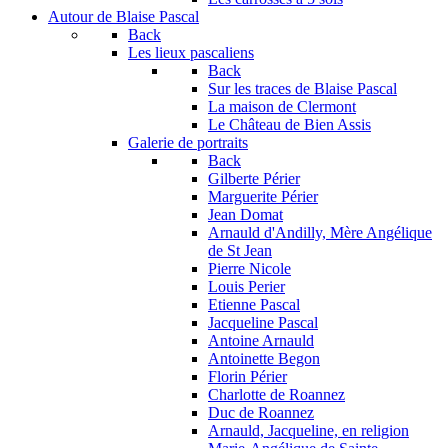
Autour de Blaise Pascal
Back
Les lieux pascaliens
Back
Sur les traces de Blaise Pascal
La maison de Clermont
Le Château de Bien Assis
Galerie de portraits
Back
Gilberte Périer
Marguerite Périer
Jean Domat
Arnauld d'Andilly, Mère Angélique
de St Jean
Pierre Nicole
Louis Perier
Etienne Pascal
Jacqueline Pascal
Antoine Arnauld
Antoinette Begon
Florin Périer
Charlotte de Roannez
Duc de Roannez
Arnauld, Jacqueline, en religion