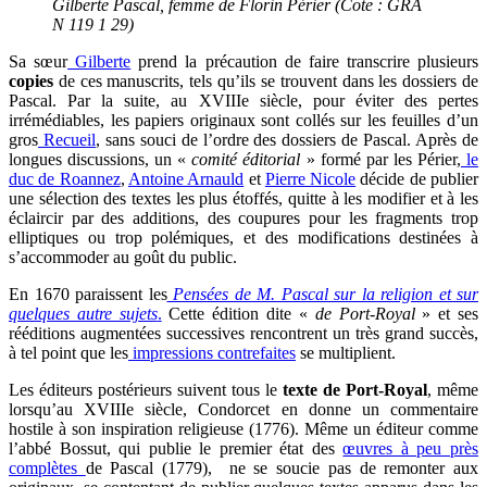
Gilberte Pascal, femme de Florin Périer (Cote : GRA
N 119 1 29)
Sa sœur
Gilberte
prend la précaution de faire transcrire plusieurs
copies
de ces manuscrits, tels qu’ils se trouvent dans les dossiers de
Pascal. Par la suite, au XVIIIe siècle, pour éviter des pertes
irrémédiables, les papiers originaux sont collés sur les feuilles d’un
gros
Recueil
, sans souci de l’ordre des dossiers de Pascal. Après de
longues discussions, un «
comité éditorial
» formé par les Périer,
le
duc de Roannez
,
Antoine Arnauld
et
Pierre Nicole
décide de publier
une sélection des textes les plus étoffés, quitte à les modifier et à les
éclaircir par des additions, des coupures pour les fragments trop
elliptiques ou trop polémiques, et des modifications destinées à
s’accommoder au goût du public.
En 1670 paraissent les
Pensées de M. Pascal sur la religion et sur
quelques autre sujets
.
Cette édition dite «
de Port-Royal
» et ses
rééditions augmentées successives rencontrent un très grand succès,
à tel point que les
impressions contrefaites
se multiplient.
Les éditeurs postérieurs suivent tous le
texte de Port-Royal
, même
lorsqu’au XVIIIe siècle, Condorcet en donne un commentaire
hostile à son inspiration religieuse (1776). Même un éditeur comme
l’abbé Bossut, qui publie le premier état des
œuvres à peu près
complètes
de Pascal (1779), ne se soucie pas de remonter aux