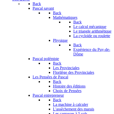
Back
Pascal savant
Back
Mathématiques
Back
Le calcul mécanique
Le triangle arithmétique
La cycloïde ou roulette
Physique
Back
Expérience du Puy-de-
Dôme
Pascal polémiste
Back
Les Provinciales
Florilège des Provinciales
Les Pensées de Pascal
Back
Histoire des éditions
Choix de Pensées
Pascal entrepreneur
Back
La machine à calculer
L'assèchement des marais
Les carrosses à 5 sols