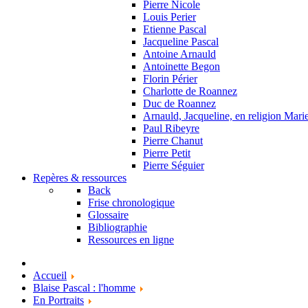
Pierre Nicole
Louis Perier
Etienne Pascal
Jacqueline Pascal
Antoine Arnauld
Antoinette Begon
Florin Périer
Charlotte de Roannez
Duc de Roannez
Arnauld, Jacqueline, en religion Mar
Paul Ribeyre
Pierre Chanut
Pierre Petit
Pierre Séguier
Repères & ressources
Back
Frise chronologique
Glossaire
Bibliographie
Ressources en ligne
Accueil
Blaise Pascal : l'homme
En Portraits