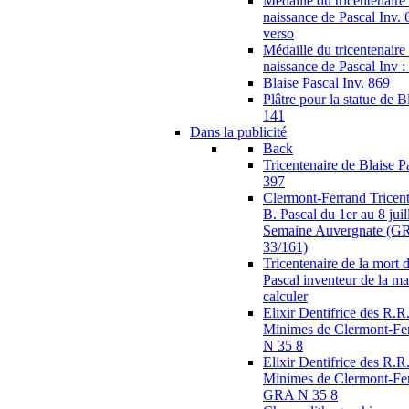
Médaille du tricentenaire 
naissance de Pascal Inv. 
verso
Médaille du tricentenaire 
naissance de Pascal Inv :
Blaise Pascal Inv. 869
Plâtre pour la statue de B
141
Dans la publicité
Back
Tricentenaire de Blaise
397
Clermont-Ferrand Tricent
B. Pascal du 1er au 8 juil
Semaine Auvergnate (G
33/161)
Tricentenaire de la mort 
Pascal inventeur de la m
calculer
Elixir Dentifrice des R.R.
Minimes de Clermont-F
N 35 8
Elixir Dentifrice des R.R.
Minimes de Clermont-Fer
GRA N 35 8