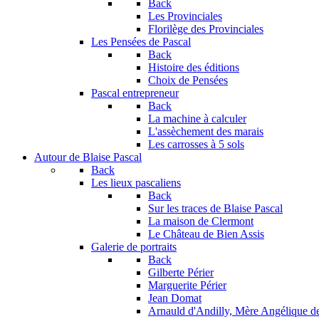
Back
Les Provinciales
Florilège des Provinciales
Les Pensées de Pascal
Back
Histoire des éditions
Choix de Pensées
Pascal entrepreneur
Back
La machine à calculer
L'assèchement des marais
Les carrosses à 5 sols
Autour de Blaise Pascal
Back
Les lieux pascaliens
Back
Sur les traces de Blaise Pascal
La maison de Clermont
Le Château de Bien Assis
Galerie de portraits
Back
Gilberte Périer
Marguerite Périer
Jean Domat
Arnauld d'Andilly, Mère Angélique de