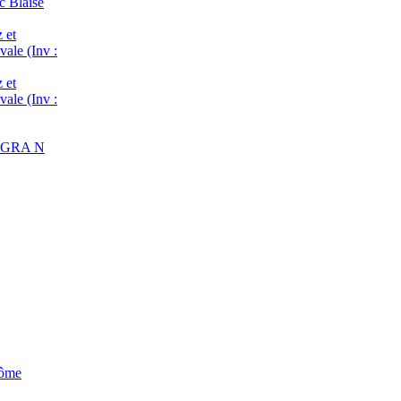
c Blaise
 et
vale (Inv :
 et
vale (Inv :
 : GRA N
Dôme