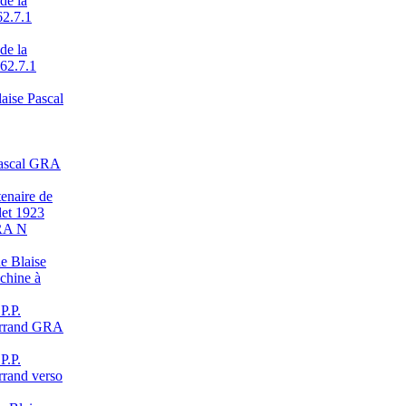
de la
62.7.1
de la
 62.7.1
laise Pascal
 Pascal GRA
enaire de
let 1923
RA N
de Blaise
achine à
P.P.
errand GRA
P.P.
rand verso