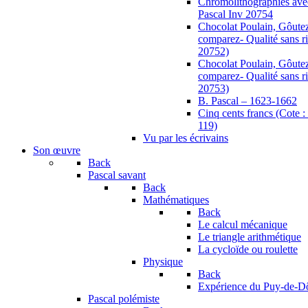
Chromolithographies ave
Pascal Inv 20754
Chocolat Poulain, Gôutez
comparez- Qualité sans ri
20752)
Chocolat Poulain, Gôutez
comparez- Qualité sans ri
20753)
B. Pascal – 1623-1662
Cinq cents francs (Cote
119)
Vu par les écrivains
Son œuvre
Back
Pascal savant
Back
Mathématiques
Back
Le calcul mécanique
Le triangle arithmétique
La cycloïde ou roulette
Physique
Back
Expérience du Puy-de-
Pascal polémiste