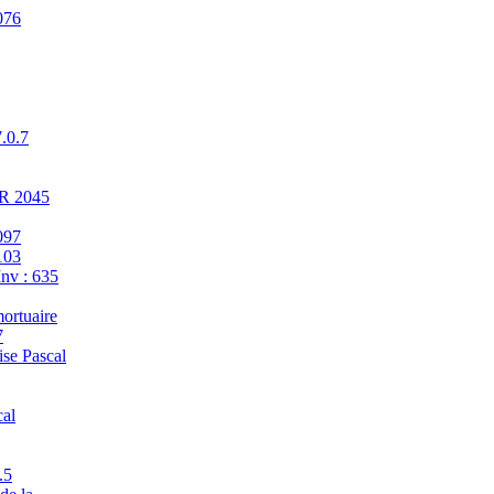
076
7.0.7
ER 2045
097
103
Inv : 635
ortuaire
7
se Pascal
cal
.5