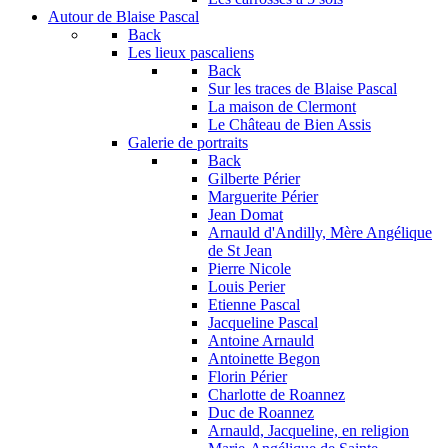
Autour de Blaise Pascal
Back
Les lieux pascaliens
Back
Sur les traces de Blaise Pascal
La maison de Clermont
Le Château de Bien Assis
Galerie de portraits
Back
Gilberte Périer
Marguerite Périer
Jean Domat
Arnauld d'Andilly, Mère Angélique
de St Jean
Pierre Nicole
Louis Perier
Etienne Pascal
Jacqueline Pascal
Antoine Arnauld
Antoinette Begon
Florin Périer
Charlotte de Roannez
Duc de Roannez
Arnauld, Jacqueline, en religion