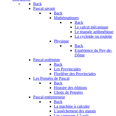
Back
Pascal savant
Back
Mathématiques
Back
Le calcul mécanique
Le triangle arithmétique
La cycloïde ou roulette
Physique
Back
Expérience du Puy-de-
Dôme
Pascal polémiste
Back
Les Provinciales
Florilège des Provinciales
Les Pensées de Pascal
Back
Histoire des éditions
Choix de Pensées
Pascal entrepreneur
Back
La machine à calculer
L'assèchement des marais
Les carrosses à 5 sols