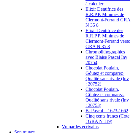
à calculer
Elixir Dentifrice des
R.R.P.P. Minimes de
Clermont-Ferrand GRA
N 35 8
Elixir Dentifrice des
R.R.P.P. Minimes de
Clermont-Ferrand verso
GRA N 35 8
Chromolithographies
avec Blaise Pascal Inv
20754
Chocolat Poulain,
Gôutez et comparez-
Qualité sans rivale (Inv
: 20752)
Chocolat Poulain,
Gôutez et comparez-
Qualité sans rivale (Inv
: 20753)
B. Pascal – 1623-1662
Cinq cents francs (Cote
: GRA N 119)
Vu par les écrivains
Son œuvre