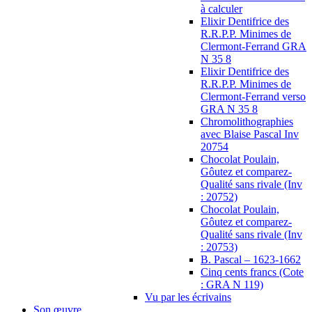
à calculer
Elixir Dentifrice des
R.R.P.P. Minimes de
Clermont-Ferrand GRA
N 35 8
Elixir Dentifrice des
R.R.P.P. Minimes de
Clermont-Ferrand verso
GRA N 35 8
Chromolithographies
avec Blaise Pascal Inv
20754
Chocolat Poulain,
Gôutez et comparez-
Qualité sans rivale (Inv
: 20752)
Chocolat Poulain,
Gôutez et comparez-
Qualité sans rivale (Inv
: 20753)
B. Pascal – 1623-1662
Cinq cents francs (Cote
: GRA N 119)
Vu par les écrivains
Son œuvre