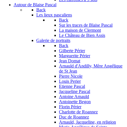
Autour de Blaise Pascal
Back
Les lieux pascaliens
Back
Sur les traces de Blaise Pascal
La maison de Clermont
Le Château de Bien Assis
Galerie de portraits
Back
Gilberte Périer
Marguerite Périer
Jean Domat
Arnauld d'Andilly, Mère Angélique
de St Jean
Pierre Nicole
Louis Perier
Etienne Pascal
Jacqueline Pascal
Antoine Arnauld
Antoinette Begon
Florin Périer
Charlotte de Roannez
Duc de Roannez
Arnauld, Jacqueline, en religion