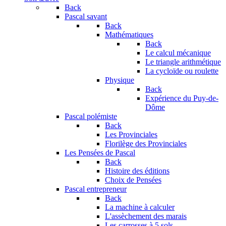
Back
Pascal savant
Back
Mathématiques
Back
Le calcul mécanique
Le triangle arithmétique
La cycloïde ou roulette
Physique
Back
Expérience du Puy-de-
Dôme
Pascal polémiste
Back
Les Provinciales
Florilège des Provinciales
Les Pensées de Pascal
Back
Histoire des éditions
Choix de Pensées
Pascal entrepreneur
Back
La machine à calculer
L'assèchement des marais
Les carrosses à 5 sols